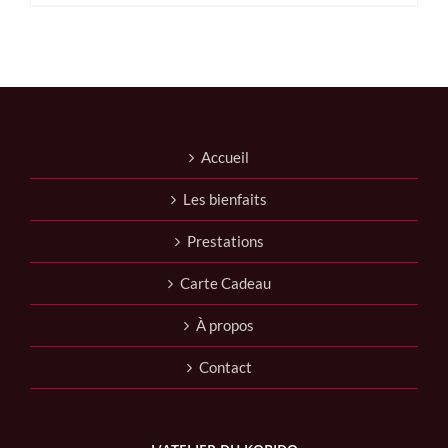
produit
a
plusieurs
variations.
Les
options
peuvent
être
Accueil
choisies
sur
Les bienfaits
la
page
Prestations
du
produit
Carte Cadeau
À propos
Contact