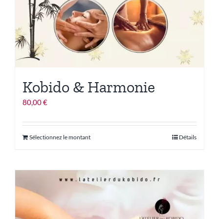
Kobido & Harmonie
80,00
€
Ce
Sélectionnez le montant
Détails
produit
a
plusieurs
variations.
Les
options
peuvent