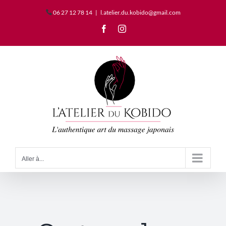
Passer
06 27 12 78 14‬
|
l.atelier.du.kobido@gmail.com
au
contenu
Facebook
Instagram
Aller à...