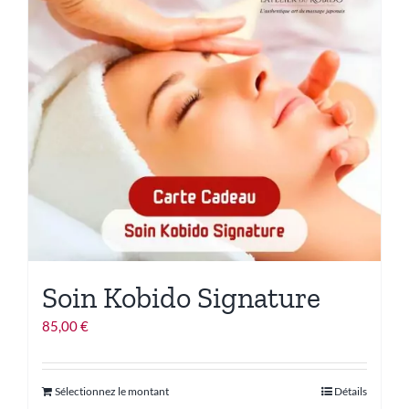
être
choisies
sur
la
page
du
produit
Soin Kobido Signature
85,00
€
Ce
Sélectionnez le montant
Détails