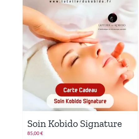
variations.
Les
options
peuvent
être
choisies
sur
la
page
du
produit
Soin Kobido Signature
85,00
€