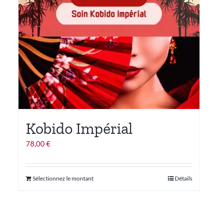
Kobido Impérial
78,00
€
Ce
Sélectionnez le montant
Détails
produit
a
plusieurs