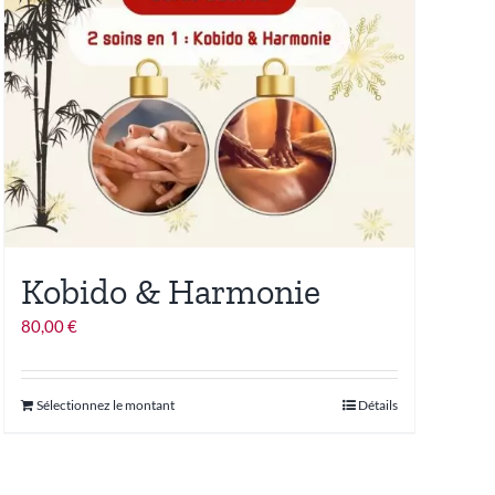
Kobido & Harmonie
80,00
€
Ce
Sélectionnez le montant
Détails
produit
a
plusieurs