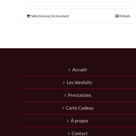
Ce
Sélectionnez le montant
Détails
produit
a
plusieurs
variations.
Les
options
peuvent
être
Accueil
choisies
sur
Les bienfaits
la
page
Prestations
du
produit
Carte Cadeau
À propos
Contact