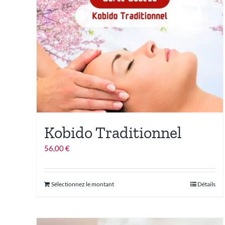
Kobido Traditionnel
56,00
€
Ce
Sélectionnez le montant
Détails
produit
a
plusieurs